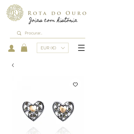
Rota do Ouro
Joias com história
EUR (€)