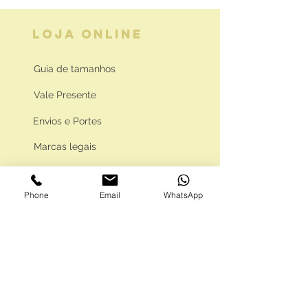
LOJA ONLINE
Guia de tamanhos
Vale Presente
Envios e Portes
Marcas legais
Programa Fidelidade
Phone
Email
WhatsApp
FAQ'S
Como comprar
Informações gerais