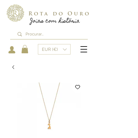
Rota do Ouro
Joias com história
EUR (€)