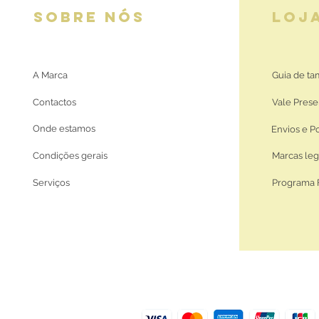
SOBRE NÓS
LOJ
A Marca
Guia de t
Contactos
Vale Prese
Onde estamos
Envios e P
Condições gerais
Marcas leg
Serviços
Programa 