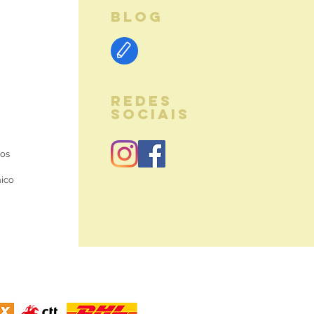
BLOG
REDES
SOCIAIS
ios
nico