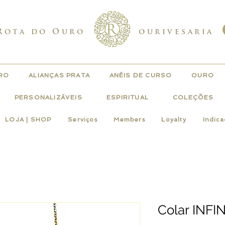
Rota do Ouro
ourivesaria
URO
ALIANÇAS PRATA
ANÉIS DE CURSO
OURO
PERSONALIZÁVEIS
ESPIRITUAL
COLEÇÕES
LOJA | SHOP
Serviços
Members
Loyalty
Indic
Colar INFI