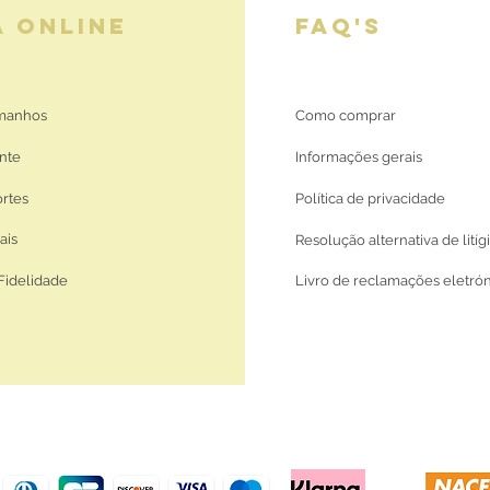
A ONLINE
FAQ'S
amanhos
Como comprar
nte
Informações gerais
ortes
Política de privacidade
ais
Resolução alternativa de litíg
Fidelidade
Livro de reclamações eletró