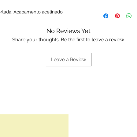
assistência técnica.
Os artigos em prata
rtada. Acabamento acetinado.
standard ou da mar
Escolha a sua opç
aqui:
Embalagens of
No Reviews Yet
Share your thoughts. Be the first to leave a review.
Leave a Review