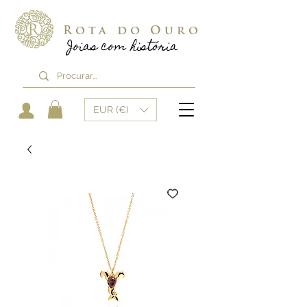
Rota do Ouro
Joias com história
EUR (€)