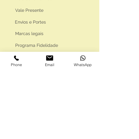
Vale Presente
Envios e Portes
Marcas legais
Programa Fidelidade
Phone
Email
WhatsApp
FAQ'S
Como comprar
Informações gerais
Política de privacidade
Resolução alternativa de litígios
Livro de reclamações eletrónico