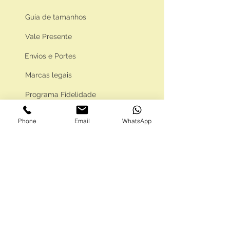
Guia de tamanhos
Vale Presente
Envios e Portes
Marcas legais
Programa Fidelidade
Phone
Email
WhatsApp
FAQ'S
Como comprar
Informações gerais
Política de privacidade
Resolução alternativa de litígios