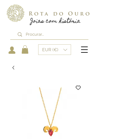
Rota do Ouro
Joias com história
EUR (€)