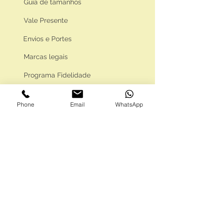
Guia de tamanhos
Vale Presente
Envios e Portes
Marcas legais
Programa Fidelidade
Phone
Email
WhatsApp
FAQ'S
Como comprar
Informações gerais
Política de privacidade
Resolução alternativa de litígios
Livro de reclamações eletrónico