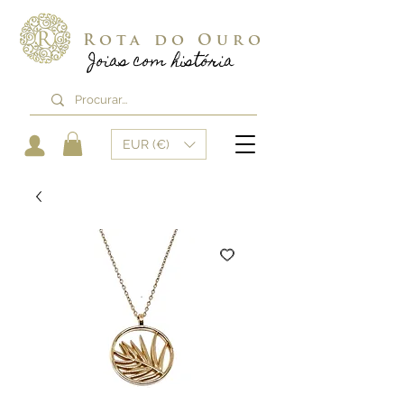
Rota do Ouro
Joias com história
EUR (€)