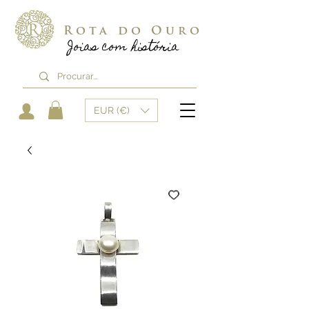
Rota do Ouro
Joias com história
EUR (€)