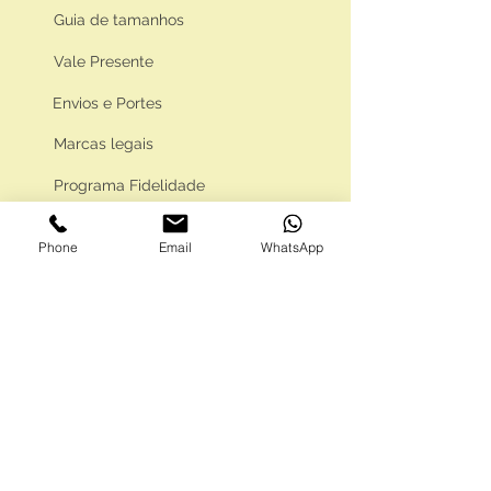
Guia de tamanhos
Vale Presente
Envios e Portes
Marcas legais
Programa Fidelidade
Phone
Email
WhatsApp
FAQ'S
Como comprar
Informações gerais
Política de privacidade
Resolução alternativa de litígios