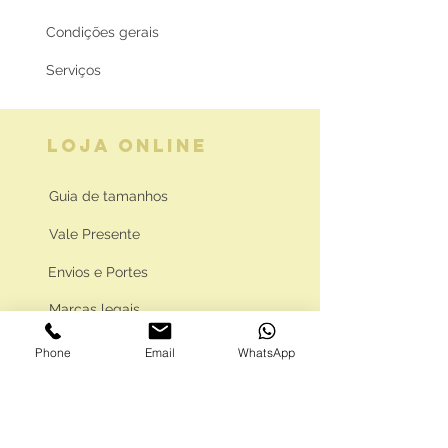
Condições gerais
Serviços
LOJA ONLINE
Guia de tamanhos
Vale Presente
Envios e Portes
Marcas legais
Programa Fidelidade
Phone
Email
WhatsApp
FAQ'S