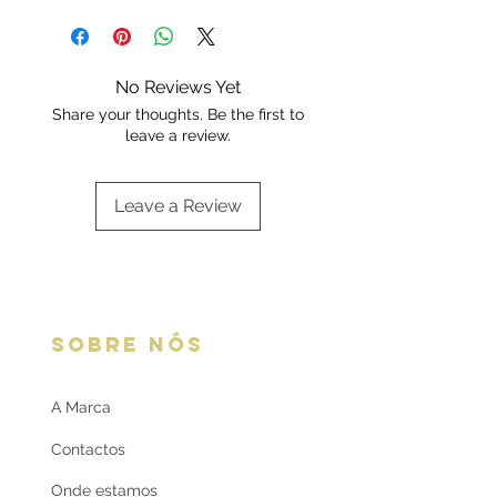
certificadas pela Contrastaria
embalagem Deluxe ou da marca.
Nacional Portuguesa.
Escolha a sua opção de
Cada peça é enviada
embalagem aqui:
Embalagens
com certificado contendo a
No Reviews Yet
oferta
respetiva informação.
Share your thoughts. Be the first to
leave a review.
Leave a Review
SOBRE NÓS
A Marca
Contactos
Onde estamos