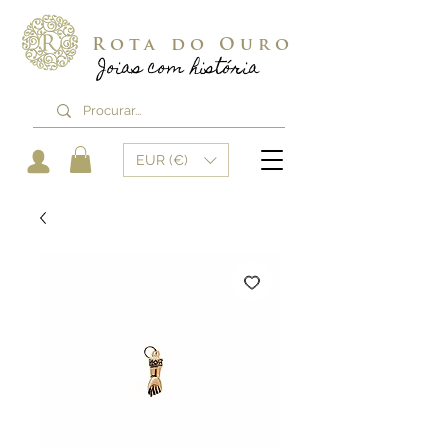
Rota do Ouro
Joias com história
EUR (€)