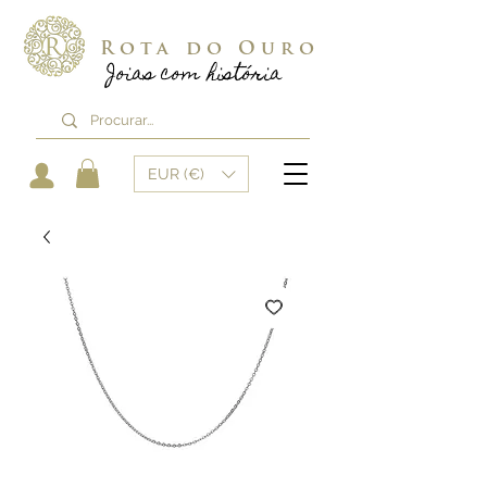
Rota do Ouro
Joias com história
EUR (€)