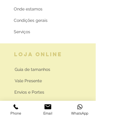
Onde estamos
Condições gerais
Serviços
LOJA ONLINE
Guia de tamanhos
Vale Presente
Envios e Portes
Marcas legais
Phone
Email
WhatsApp
Programa Fidelidade