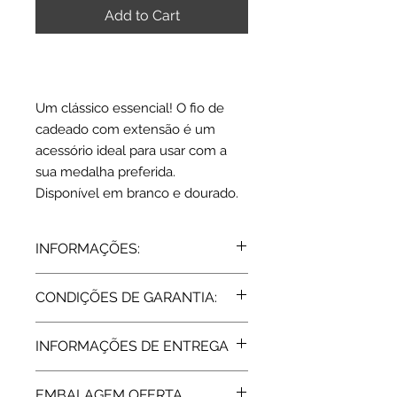
Add to Cart
Um clássico essencial! O fio de
cadeado com extensão é um
acessório ideal para usar com a
sua medalha preferida.
Disponível em branco e dourado.
INFORMAÇÕES:
Prata 925
CONDIÇÕES DE GARANTIA:
Comprimento: 40 + 5 cm
Espessura: 0,7 mm | Peso médio: 1,2
Todos os artigos vendidos pela Rota
gr
INFORMAÇÕES DE ENTREGA
do Ouro estão abrangidos pela
Espessura: 1,0 mm | Peso médio: 1,8
Garantia de Fabricante, de 2 Anos,
gr
Expedição: 5 dias
assegurada pelas respetivas
Acabamento: Branco | Dourado
EMBALAGEM OFERTA