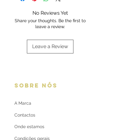
marca.
Escolha a sua opção de
No Reviews Yet
embalagem aqui:
Embalagens
Share your thoughts. Be the first to
oferta
leave a review.
Leave a Review
SOBRE NÓS
A Marca
Contactos
Onde estamos
Condições gerais