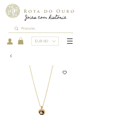
Rota do Ouro
Joias com história
EUR (€)