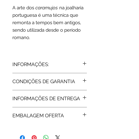
A arte dos
caramujos
na joalharia
portuguesa é uma técnica que
remonta a tempos bem antigos,
sendo utilizada desde o período
romano.
INFORMAÇÕES:
Prata 925 | Dourado
CONDIÇÕES DE GARANTIA
Esmalte Azul
Fio cordão 42 +5 cm
Todos os artigos vendidos pela Rota
Diâmetro medalha: 1.2 cm
INFORMAÇÕES DE ENTREGA
do Ouro estão abrangidos pela
Peso: 3.5 grs
Garantia de Fabricante, de 2 Anos,
Expedição: até 7 dias úteis
assegurada pelas respetivas
EMBALAGEM OFERTA
marcas. Após a extinção da garantia
a Rota do Ouro presta igualmente
Os artigos em filigrana são enviadas
assistência técnica.
em embalagem standard ou da