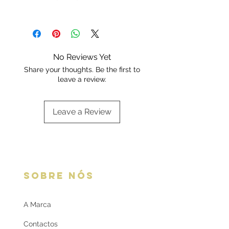
marcadas pelo fabricante e
Os artigos em ouro são enviados em
certificadas pela Contrastaria
embalagem Deluxe ou da marca.
Nacional Portuguesa.
Escolha a sua opção de
Cada peça é enviada
embalagem aqui:
Embalagens
com certificado contendo a
No Reviews Yet
oferta
respetiva informação.
Share your thoughts. Be the first to
leave a review.
Leave a Review
SOBRE NÓS
A Marca
Contactos