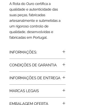
A Rota do Ouro certifica a
qualidade e autenticidade das
suas peças, fabricadas
artesanalmente e submetidas a
um rigoroso controlo de
qualidade, desenvolvidas e
fabricadas em Portugal.
INFORMAÇÕES:
Medalha em Ouro 19 Kts | amarelo
CONDIÇÕES DE GARANTIA
Dimensões: 2.0 cm
Peso: 2.6 grs
Todos os artigos vendidos pela Rota
INFORMAÇÕES DE ENTREGA
do Ouro estão abrangidos pela
Garantia de Fabricante, de 2 Anos,
Expedição: até 10 dias úteis
assegurada pelas respetivas
MARCAS LEGAIS
marcas. Após a extinção da garantia
a Rota do Ouro presta igualmente
As peças em Ouro comercializadas
assistência técnica.
EMBALAGEM OFERTA
pela Rota do Ouro são devidamente