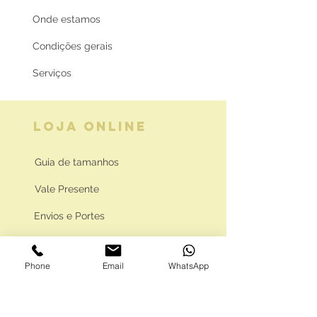
Onde estamos
Condições gerais
Serviços
LOJA ONLINE
Guia de tamanhos
Vale Presente
Envios e Portes
Marcas legais
Phone
Email
WhatsApp
Programa Fidelidade