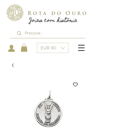
Rota do Ouro
Joias com história
EUR (€)