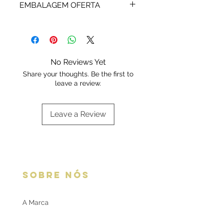
assegurada pelas respetivas
EMBALAGEM OFERTA
marcas. Após a extinção da garantia
a Rota do Ouro presta igualmente
Os artigos em prata são enviados
assistência técnica.
em bolsa/caixa standard ou da
marca.
Escolha a sua opção de
No Reviews Yet
embalagem aqui:
Embalagens
Share your thoughts. Be the first to
oferta
leave a review.
Leave a Review
SOBRE NÓS
A Marca