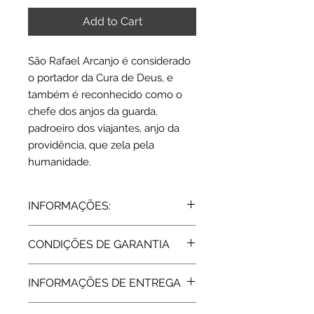
Add to Cart
São Rafael Arcanjo é considerado
o portador da Cura de Deus, e
também é reconhecido como o
chefe dos anjos da guarda,
padroeiro dos viajantes, anjo da
providência, que zela pela
humanidade.
INFORMAÇÕES:
Prata 925 | branco
CONDIÇÕES DE GARANTIA
Diâmetro: 2.2 cm
Peso médio: 4.3 grs.
Todos os artigos vendidos pela Rota
INFORMAÇÕES DE ENTREGA
do Ouro estão abrangidos pela
Garantia de Fabricante, de 2 Anos,
Expedição: 7 dias úteis