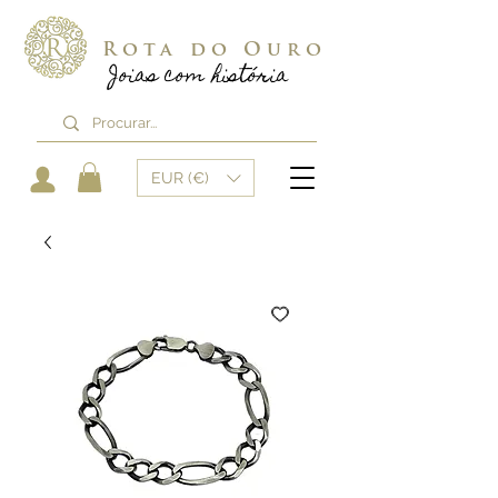
Rota do Ouro
Joias com história
EUR (€)