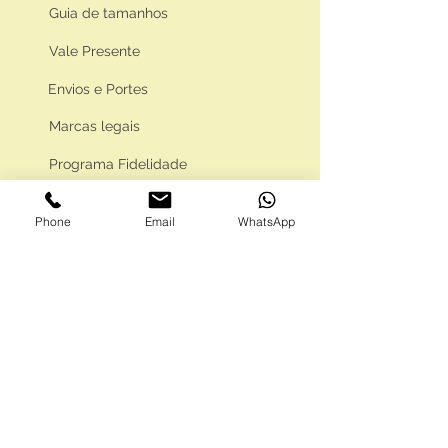
Guia de tamanhos
Vale Presente
Envios e Portes
Marcas legais
Programa Fidelidade
Phone
Email
WhatsApp
FAQ'S
Como comprar
Informações gerais
Política de privacidade
Resolução alternativa de litígios