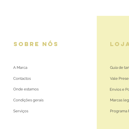
SOBRE NÓS
LOJ
A Marca
Guia de t
Contactos
Vale Prese
Onde estamos
Envios e P
Condições gerais
Marcas leg
Serviços
Programa 