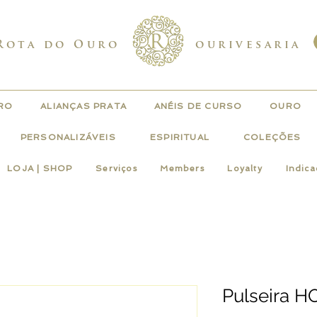
Rota do Ouro
ourivesaria
URO
ALIANÇAS PRATA
ANÉIS DE CURSO
OURO
PERSONALIZÁVEIS
ESPIRITUAL
COLEÇÕES
LOJA | SHOP
Serviços
Members
Loyalty
Indic
Pulseira H