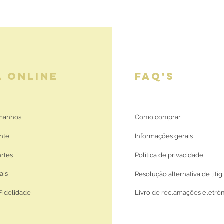
A ONLINE
FAQ'S
amanhos
Como comprar
nte
Informações gerais
ortes
Política de privacidade
ais
Resolução alternativa de litíg
Fidelidade
Livro de reclamações eletró