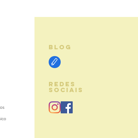
BLOG
REDES
SOCIAIS
ios
nico