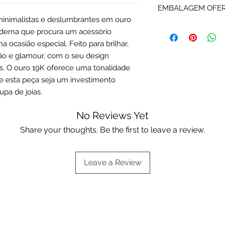
EMBALAGEM OFE
Ouro são devidamen
minimalistas e deslumbrantes em ouro
certificadas pela Co
Os artigos em ouro
oderna que procura um acessório
Cada peça é enviada
Deluxe ou da marca
respetiva informaçã
 ocasião especial. Feito para brilhar,
Escolha a sua opçã
ação e glamour, com o seu design
Embalagens oferta
s. O ouro 19K oferece uma tonalidade
ue esta peça seja um investimento
pa de joias.
No Reviews Yet
Share your thoughts. Be the first to leave a review.
Leave a Review