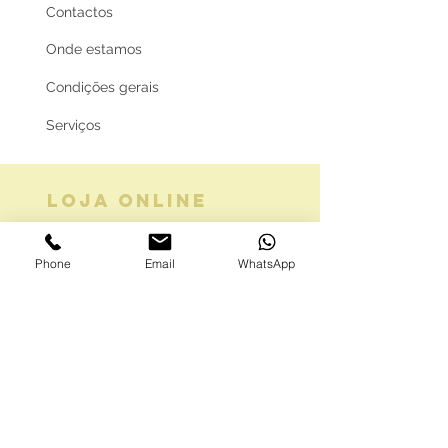
Contactos
Onde estamos
Condições gerais
Serviços
LOJA ONLINE
Guia de tamanhos
Phone
Email
WhatsApp
Vale Presente
Envios e Portes
Marcas legais
Programa Fidelidade