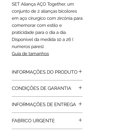
SET Aliança AÇO Together, um
conjunto de 2 alianças bicolores
em aço cirurgico com zircónia para
comemorar com estilo e
praticidade para o dia a dia.
Disponível da medida 10 a 26 (
numeros pares).
Guia de tamanhos
INFORMAÇÕES DO PRODUTO
Aço 316 L |
CONDIÇÕES DE GARANTIA
Branco + Dourado
1 Zircónia
Todos os artigos vendidos pela Rota
DImensões: 4.1 mm
INFORMAÇÕES DE ENTREGA
do Ouro estão abrangidos pela
Garantia de Fabricante, de 2 Anos,
Expedição: até 7 dias úteis.
assegurada pelas respetivas
FABRICO URGENTE
marcas. Após a extinção da garantia
a Rota do Ouro presta igualmente
3 dias úteis + Envio expresso :