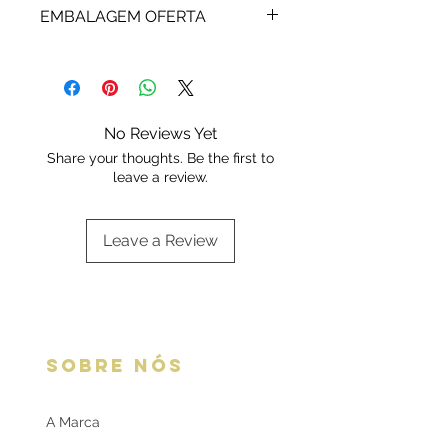
assistência técnica.
EMBALAGEM OFERTA
€15,00
Disponível no Checkout
As alianças AÇO são enviadas em
Nota: Serviço exclusivo para
caixa própria.
Portugal e Espanha
Escolha a sua opção de
embalagem aqui:
Embalagens
No Reviews Yet
oferta
Share your thoughts. Be the first to
leave a review.
Leave a Review
SOBRE NÓS
A Marca