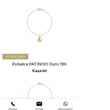
10 dias úteis
Pulseira PATINHO Ouro 19K
Price
€442.00
Phone
Email
WhatsApp