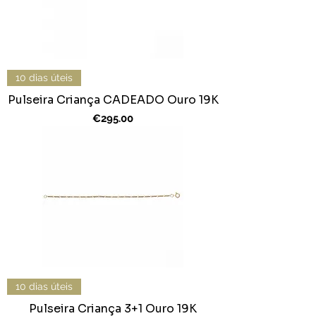
10 dias úteis
Pulseira Criança CADEADO Ouro 19K
Price
€295.00
10 dias úteis
Pulseira Criança 3+1 Ouro 19K