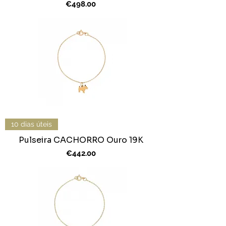
Price
€498.00
10 dias úteis
Pulseira CACHORRO Ouro 19K
Price
€442.00