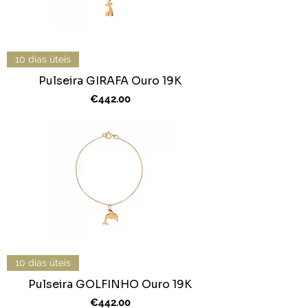
10 dias úteis
Pulseira GIRAFA Ouro 19K
Price
€442.00
10 dias úteis
Pulseira GOLFINHO Ouro 19K
Price
€442.00