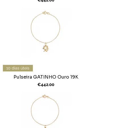
€442.00
10 dias úteis
Pulseira GATINHO Ouro 19K
Price
€442.00