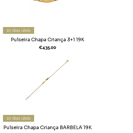
10 dias úteis
Pulseira Chapa Criança 3+1 19K
Price
€435.00
10 dias úteis
Pulseira Chapa Criança BARBELA 19K