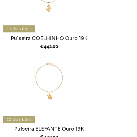
10 dias úteis
Pulseira COELHINHO Ouro 19K
Price
€442.00
10 dias úteis
Pulseira ELEFANTE Ouro 19K
Price