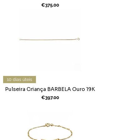
Price
€375.00
10 dias úteis
Pulseira Criança BARBELA Ouro 19K
Price
€397.00