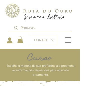
Rota do Ouro
Joias com história
EUR (€)
Curso
Escolha o modelo da sua preferência e preencha
as informações requeridas
para envio de
orçamento.