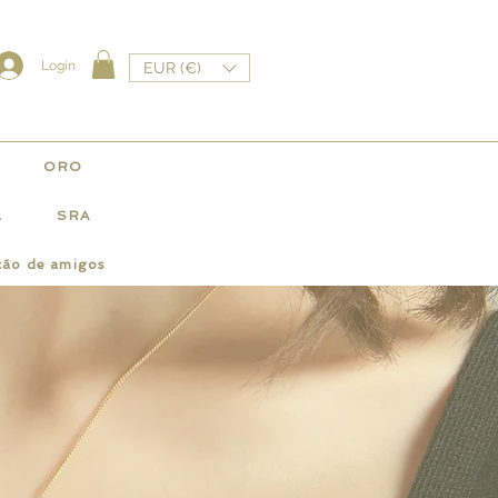
Login
EUR (€)
ORO
L
SRA
ção de amigos