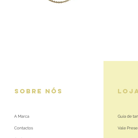
Vista rápida
SOBRE NÓS
LOJ
A Marca
Guia de t
Contactos
Vale Prese