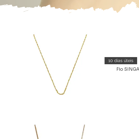
10 dias úteis
Fio SINGA
Vista rápida