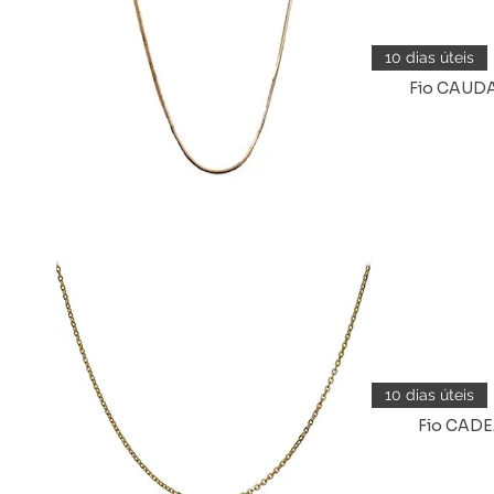
10 dias úteis
Fio CAUDA
Vista rápida
10 dias úteis
Fio CADE