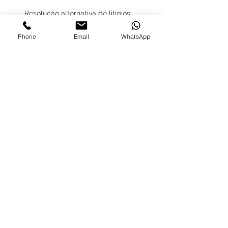
Resolução alternativa de litígios
Livro de reclamações eletrónico
Phone
Email
WhatsApp
BLOG
REDES
SOCIAIS