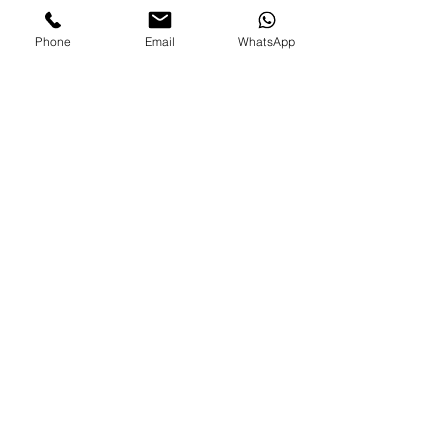
Phone
Email
WhatsApp
LOJA ONLINE
Guia de tamanhos
Vale Presente
Envios e Portes
Marcas legais
Programa Fidelidade
FAQ'S
Como comprar
Informações gerais