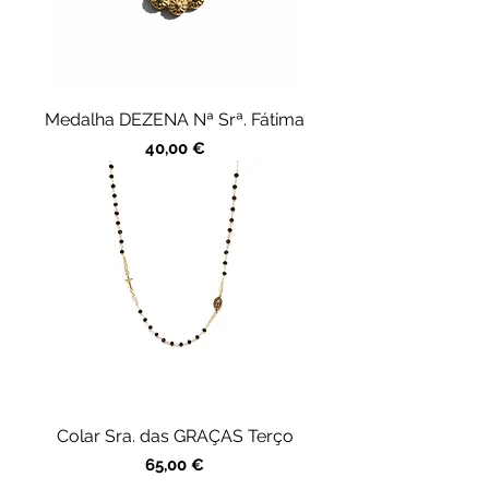
Medalha DEZENA Nª Srª. Fátima
Precio
40,00 €
Colar Sra. das GRAÇAS Terço
Precio
65,00 €