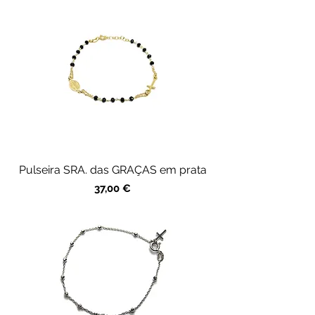
Pulseira SRA. das GRAÇAS em prata
Precio
37,00 €