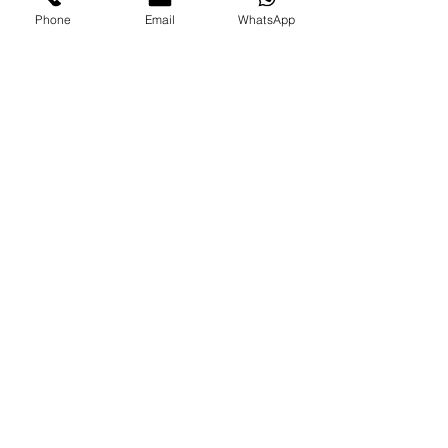
Phone
Email
WhatsApp
Marcas legais
Programa Fidelidade
FAQ'S
Como comprar
Informações gerais
Política de privacidade
Resolução alternativa de litígios
Livro de reclamações eletrónico
BLOG