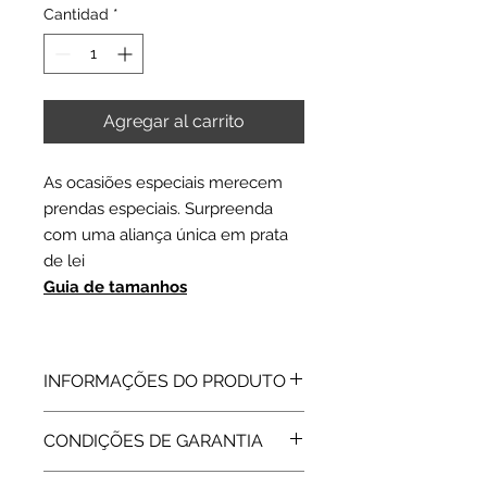
Cantidad
*
Agregar al carrito
As ocasiões especiais merecem
prendas especiais. Surpreenda
com uma aliança única em prata
de lei
Guia de tamanhos
INFORMAÇÕES DO PRODUTO
Aliança em prata de lei 925.
CONDIÇÕES DE GARANTIA
Acabamento Dourado
Largura: 6 mm
Todos os artigos vendidos pela Rota