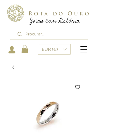
Rota do Ouro
Joias com história
EUR (€)