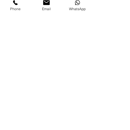
Envios e Portes
Phone
Email
WhatsApp
Marcas legais
Programa Fidelidade
FAQ'S
Como comprar
Informações gerais
Política de privacidade
Resolução alternativa de litígios
Livro de reclamações eletrónico