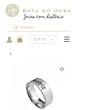
Rota do Ouro
Joias com história
EUR (€)