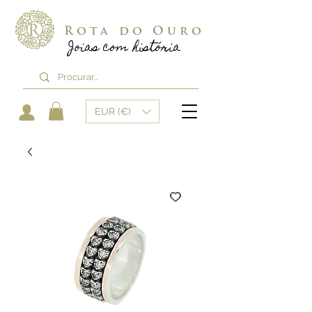
Rota do Ouro
Joias com história
EUR (€)