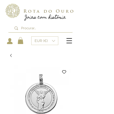
Rota do Ouro
Joias com história
EUR (€)