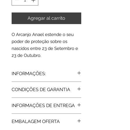
Agregar al carrito
O Arcanjo Anael estende o seu
poder de proteção sobre os
nascidos entre 23 de Setembro e
23 de Outubro.
INFORMAÇÕES:
Prata 925
CONDIÇÕES DE GARANTIA
Diâmetro: 3,3 cms.
Peso médio: 10 grs.
Todos os artigos vendidos pela Rota
Acabamento: Ródio | Polido
INFORMAÇÕES DE ENTREGA
do Ouro estão abrangidos pela
Garantia de Fabricante, de 2 Anos,
Expedição: 7 dias úteis
assegurada pelas respetivas
EMBALAGEM OFERTA
marcas. Após a extinção da garantia