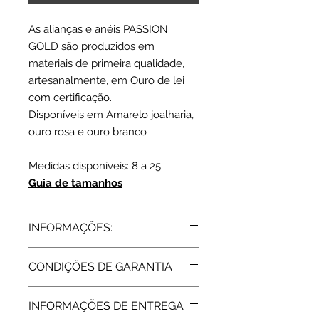
As alianças e anéis PASSION
GOLD são produzidos em
materiais de primeira qualidade,
artesanalmente, em Ouro de lei
com certificação.
Disponíveis em Amarelo joalharia,
ouro rosa e ouro branco
Medidas disponíveis: 8 a 25
Guia de tamanhos
INFORMAÇÕES:
Ouro 9 K
CONDIÇÕES DE GARANTIA
Amarelo/Branco
Dimensões :3 mm | 3 Zircónias
Todos os artigos vendidos pela Rota
Informação: Peso Médio: .9 gr
INFORMAÇÕES DE ENTREGA
do Ouro estão abrangidos pela