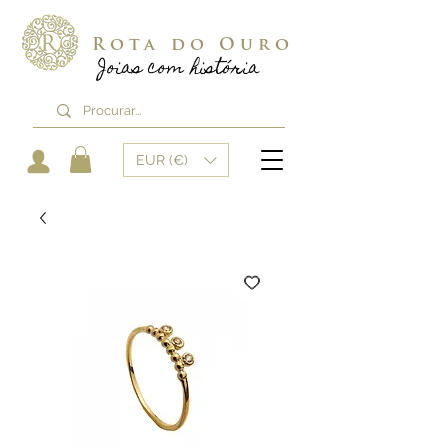
Rota do Ouro
Joias com história
EUR (€)