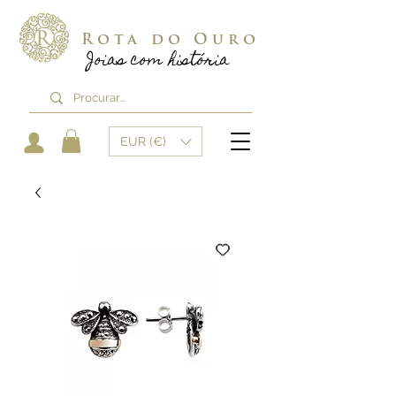
Rota do Ouro
Joias com história
EUR (€)