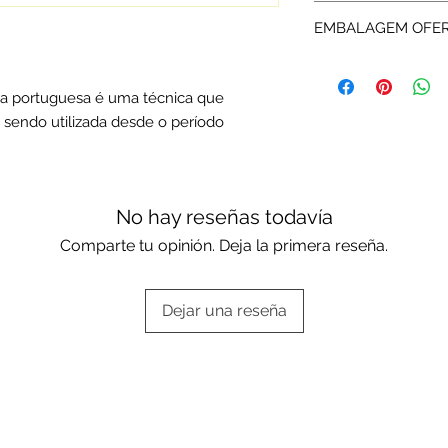
Expedição: até 7 dia
da garantia a Rota 
EMBALAGEM OFE
assistência técnica.
Os artigos em fili
standard ou da mar
ia portuguesa é uma técnica que
Escolha a sua opçã
sendo utilizada desde o período
Embalagens oferta
No hay reseñas todavía
Comparte tu opinión. Deja la primera reseña.
Dejar una reseña