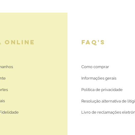
A ONLINE
FAQ'S
amanhos
Como comprar
nte
Informações gerais
ortes
Política de privacidade
ais
Resolução alternativa de litíg
Fidelidade
Livro de reclamações eletró