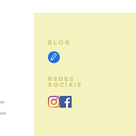
BLOG
REDES
SOCIAIS
ios
nico