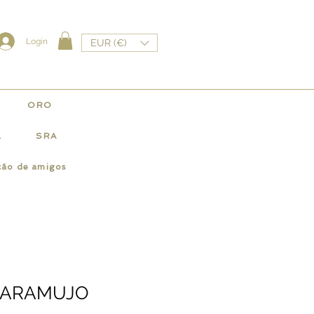
Login
EUR (€)
ORO
L
SRA
ção de amigos
 CARAMUJO