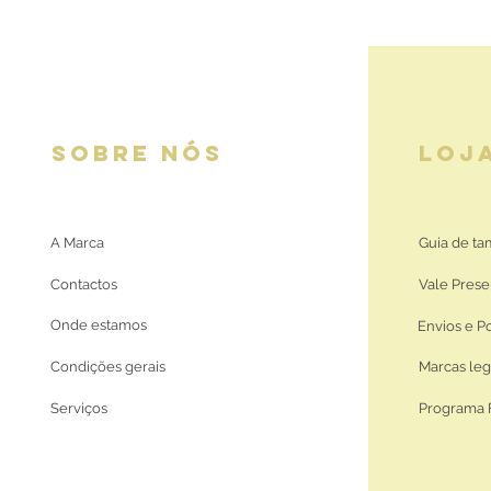
SOBRE NÓS
LOJ
A Marca
Guia de t
Contactos
Vale Prese
Onde estamos
Envios e P
Condições gerais
Marcas leg
Serviços
Programa 