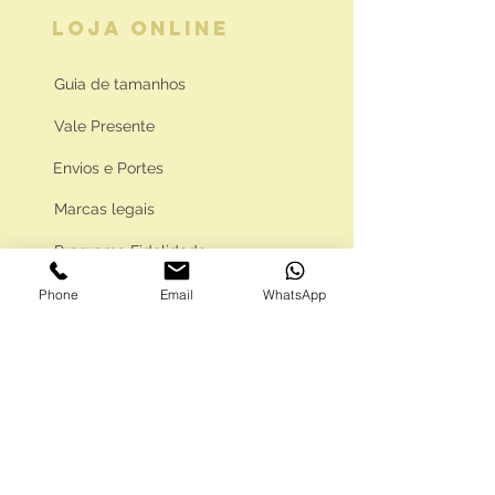
LOJA ONLINE
Guia de tamanhos
Vale Presente
Envios e Portes
Marcas legais
Programa Fidelidade
Phone
Email
WhatsApp
FAQ'S
Como comprar
Informações gerais
Política de privacidade