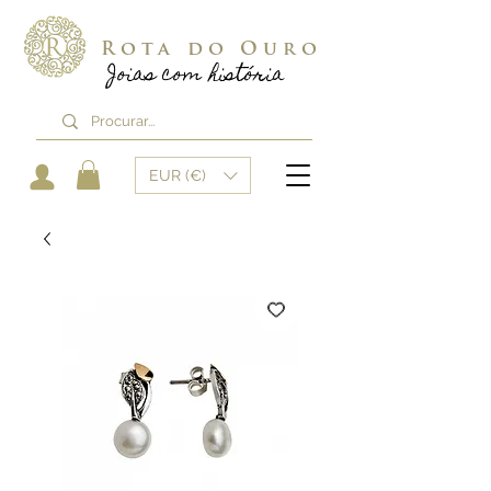
Rota do Ouro
Joias com história
EUR (€)