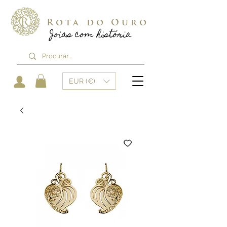
Rota do Ouro
Joias com história
EUR (€)