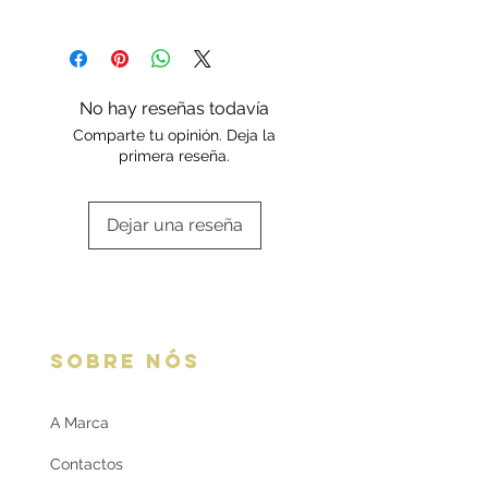
marcadas pelo fabricante e
Os artigos em ouro são enviados em
certificadas pela Contrastaria
embalagem Deluxe ou da marca.
Nacional Portuguesa.
Escolha a sua opção de
Cada peça é enviada
embalagem aqui:
Embalagens
com certificado contendo a
No hay reseñas todavía
oferta
respetiva informação.
Comparte tu opinión. Deja la
primera reseña.
Dejar una reseña
SOBRE NÓS
A Marca
Contactos