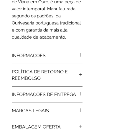
de Viana em Ouro, é uma peça de
valor intemporal. Manufaturada
segundo os padrões da
Ourivesaria portuguesa tradicional
e com garantia da mais alta
qualidade de acabamento.
INFORMAÇÕES:
Brincos agulha em Ouro amarelo
POLÍTICA DE RETORNO E
de 19,2 Kts e pérolas.
REEMBOLSO
Dimensões: 3 cm
Peso: 5,9 grs
Todos os artigos vendidos pela Rota
2 pérolas
INFORMAÇÕES DE ENTREGA
do Ouro estão abrangidos pela
Garantia de Fabricante, de 2 Anos,
Expedição: até 8 dias úteis
assegurada pelas respetivas
MARCAS LEGAIS
marcas. Após a extinção da garantia
a Rota do Ouro presta igualmente
As peças em Ouro comercializadas
assistência técnica.
EMBALAGEM OFERTA
pela Rota do Ouro são devidamente