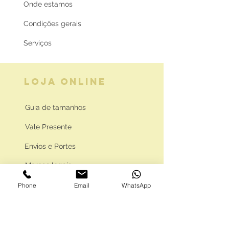
Onde estamos
Condições gerais
Serviços
LOJA ONLINE
Guia de tamanhos
Vale Presente
Envios e Portes
Marcas legais
Programa Fidelidade
Phone
Email
WhatsApp