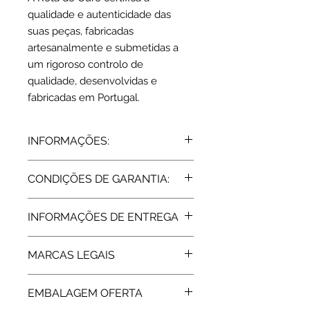
qualidade e autenticidade das
suas peças, fabricadas
artesanalmente e submetidas a
um rigoroso controlo de
qualidade, desenvolvidas e
fabricadas em Portugal.
INFORMAÇÕES:
Ouro amarelo 19,2 kts
CONDIÇÕES DE GARANTIA:
Zircónias
Colar: 45 mm
Todos os artigos vendidos pela Rota
Pendente: 2.5 cm
INFORMAÇÕES DE ENTREGA
do Ouro estão abrangidos pela
Peso médio: 4.2 grs.
Garantia de Fabricante, de 2 Anos,
Expedição: até 8 dias úteis
assegurada pelas respetivas
MARCAS LEGAIS
marcas. Após a extinção da garantia
a Rota do Ouro presta igualmente
As peças em Ouro comercializadas
assistência técnica.
EMBALAGEM OFERTA
pela Rota do Ouro são devidamente