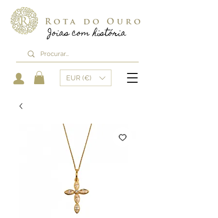
Rota do Ouro
Joias com história
EUR (€)