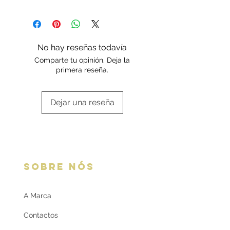
marcadas pelo fabricante e
Os artigos em ouro são enviados em
certificadas pela Contrastaria
embalagem Deluxe ou da marca.
Nacional Portuguesa.
Escolha a sua opção de
Cada peça é enviada
embalagem aqui:
Embalagens
com certificado contendo a
No hay reseñas todavía
oferta
respetiva informação.
Comparte tu opinión. Deja la
primera reseña.
Dejar una reseña
SOBRE NÓS
A Marca
Contactos