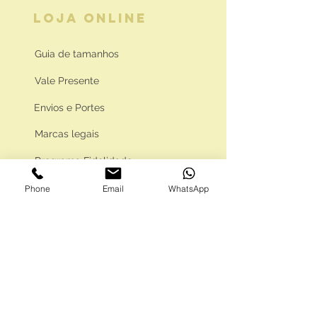
LOJA ONLINE
Guia de tamanhos
Vale Presente
Envios e Portes
Marcas legais
Programa Fidelidade
Phone
Email
WhatsApp
FAQ'S
Como comprar
Informações gerais
Política de privacidade