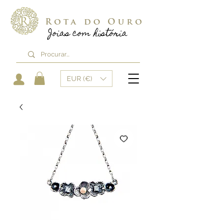
Rota do Ouro
Joias com história
EUR (€)