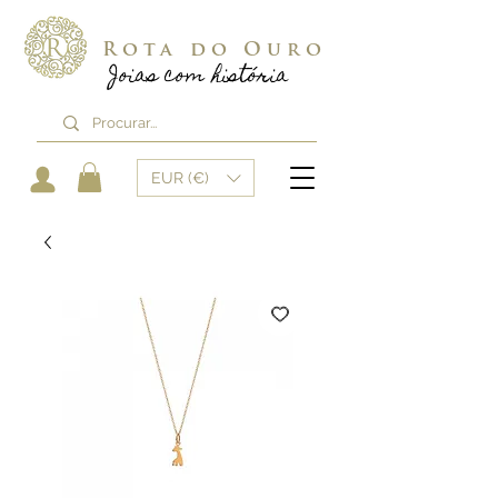
Rota do Ouro
Joias com história
EUR (€)