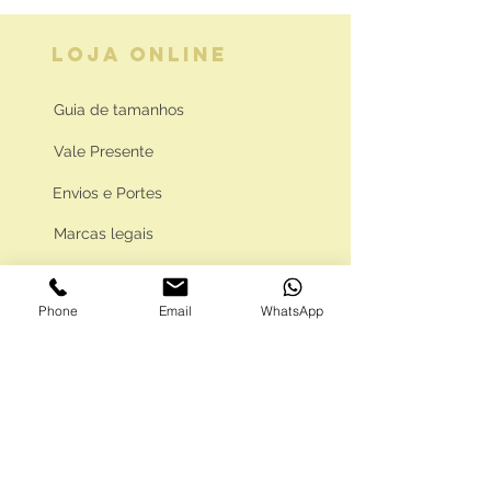
LOJA ONLINE
Guia de tamanhos
Vale Presente
Envios e Portes
Marcas legais
Programa Fidelidade
Phone
Email
WhatsApp
FAQ'S
Como comprar
Informações gerais