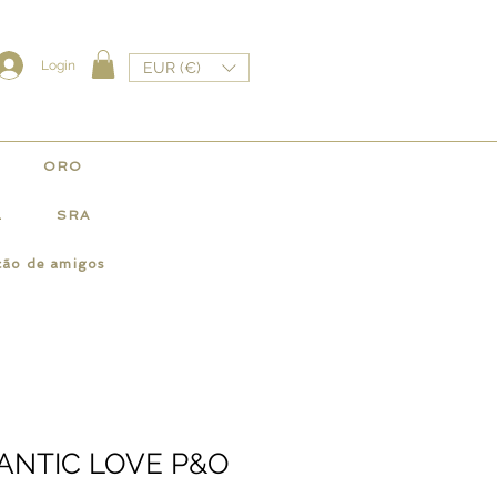
Login
EUR (€)
ORO
L
SRA
ção de amigos
ANTIC LOVE P&O