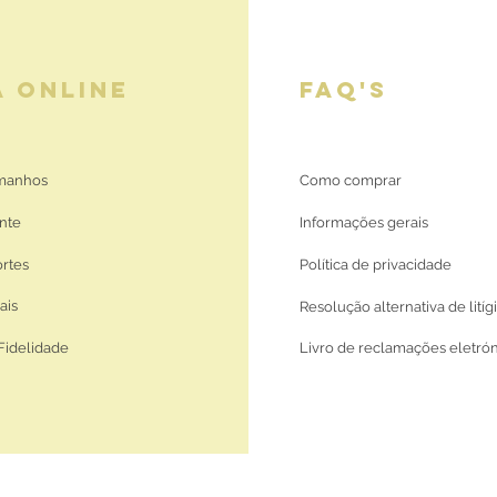
A ONLINE
FAQ'S
amanhos
Como comprar
nte
Informações gerais
ortes
Política de privacidade
ais
Resolução alternativa de litíg
Fidelidade
Livro de reclamações eletró