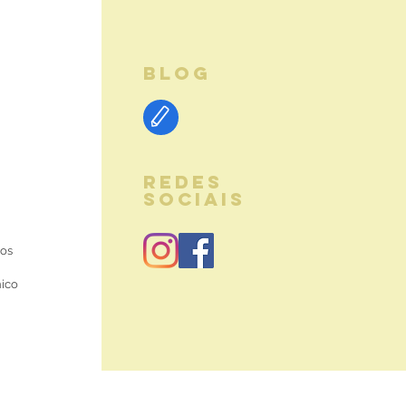
BLOG
REDES
SOCIAIS
ios
nico