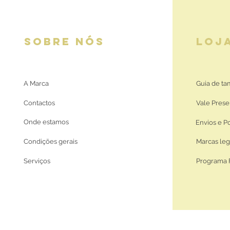
SOBRE NÓS
LOJ
A Marca
Guia de t
Contactos
Vale Prese
Onde estamos
Envios e P
Condições gerais
Marcas leg
Serviços
Programa 