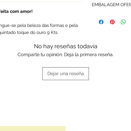
EMBALAGEM OFE
Rota do Ouro são d
 feita com amor!
fabricante e certifi
Os artigos P&O são
Portuguesa.
ou da marca.
ingue-se pela beleza das formas e pela
Escolha a sua opçã
quintado toque do ouro 9 Kts.
Embalagens oferta
No hay reseñas todavía
Comparte tu opinión. Deja la primera reseña.
Dejar una reseña