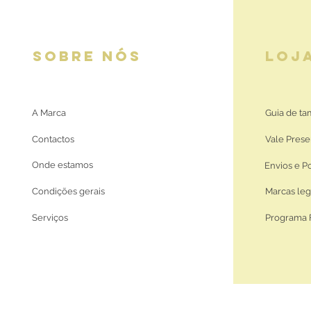
SOBRE NÓS
LOJ
A Marca
Guia de t
Contactos
Vale Prese
Onde estamos
Envios e P
Condições gerais
Marcas leg
Serviços
Programa 