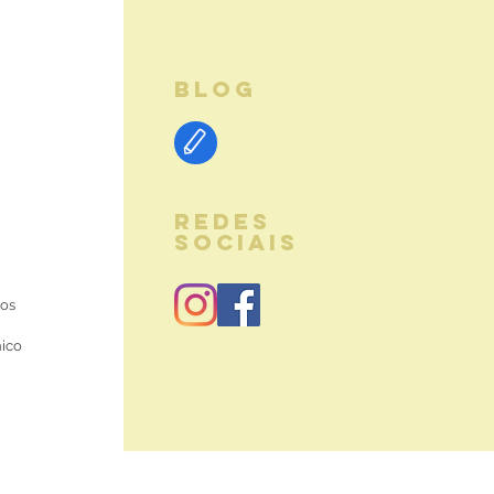
BLOG
REDES
SOCIAIS
ios
nico