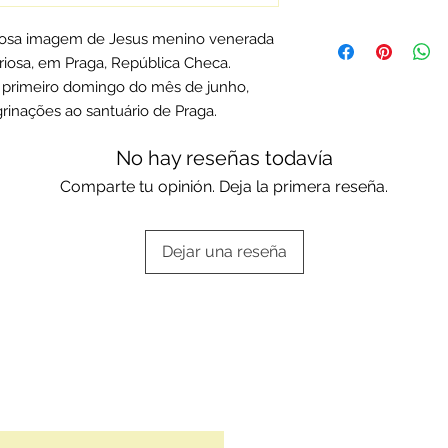
assistência técnica.
Os artigos em prata
mosa imagem de Jesus menino venerada
standard ou da mar
riosa, em Praga, República Checa.
Escolha a sua opç
o primeiro domingo do mês de junho,
aqui:
Embalagens of
rinações ao santuário de Praga.
No hay reseñas todavía
Comparte tu opinión. Deja la primera reseña.
Dejar una reseña