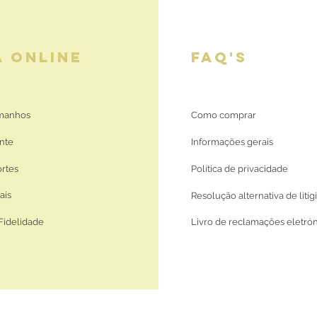
A ONLINE
FAQ'S
amanhos
Como comprar
nte
Informações gerais
ortes
Política de privacidade
ais
Resolução alternativa de litíg
Fidelidade
Livro de reclamações eletró