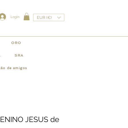
Login
EUR (€)
ORO
L
SRA
ção de amigos
ENINO JESUS de