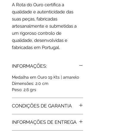
A Rota do Ouro certifica a
qualidade e autenticidade das
suas peças, fabricadas
artesanalmente e submetidas a
um rigoroso controlo de
qualidade, desenvolvidas e
fabricadas em Portugal.
INFORMAÇÕES:
Medalha em Ouro 19 Kts | amarelo
Dimensões: 2.0 cm
Peso: 2.6 grs
CONDIÇÕES DE GARANTIA
Todos os artigos vendidos pela Rota
INFORMAÇÕES DE ENTREGA
do Ouro estão abrangidos pela
Garantia de Fabricante, de 2 Anos,