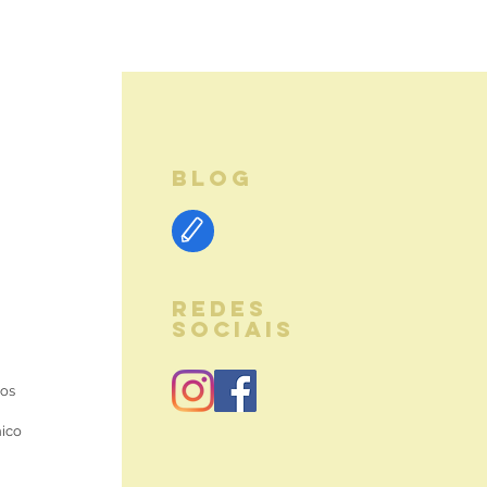
BLOG
REDES
SOCIAIS
ios
nico