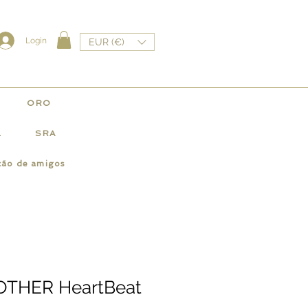
Login
EUR (€)
ORO
L
SRA
ção de amigos
MOTHER HeartBeat