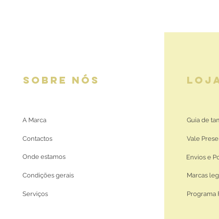
SOBRE NÓS
LOJ
A Marca
Guia de t
Contactos
Vale Prese
Onde estamos
Envios e P
Condições gerais
Marcas leg
Serviços
Programa 