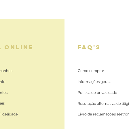
A ONLINE
FAQ'S
amanhos
Como comprar
nte
Informações gerais
ortes
Política de privacidade
ais
Resolução alternativa de litíg
Fidelidade
Livro de reclamações eletró