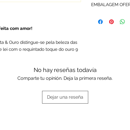
EMBALAGEM OFE
Rota do Ouro são d
fabricante e certifi
Os artigos P&O são
Portuguesa.
ou da marca.
Escolha a sua opçã
 feita com amor!
Embalagens oferta
a & Ouro distingue-se pela beleza das
e lei com o requintado toque do ouro 9
No hay reseñas todavía
Comparte tu opinión. Deja la primera reseña.
Dejar una reseña