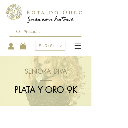
Rota do Ouro
Joias com história
EUR (€)
SEÑORA DIVA
PLATA Y ORO 9K