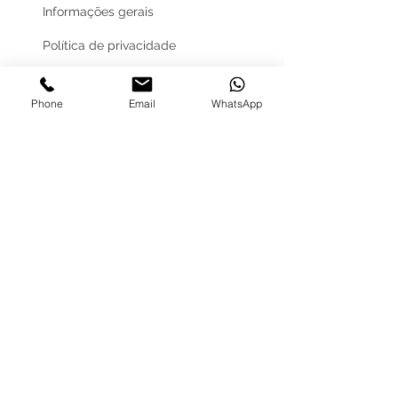
Informações gerais
Política de privacidade
Resolução alternativa de litígios
Phone
Email
WhatsApp
Livro de reclamações eletrónico
BLOG
REDES
SOCIAIS