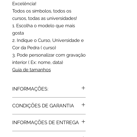
Excelência!
Todos os símbolos, todos os
cursos, todas as universidades!
1. Escolha o modelo que mais
gosta
2. Indique o Curso, Universidade e
Cor da Pedra ( curso)
3. Pode personalizar com gravação
interior ( Ex: nome, data)
Guia de tamanhos
INFORMAÇÕES:
Prata de lei 925 | Zircónia(s)
CONDIÇÕES DE GARANTIA
Largura: 0.94 cm
Peso médio (tam: 15): 3,1 grs
Todos os artigos vendidos pela Rota
INFORMAÇÕES DE ENTREGA
do Ouro estão abrangidos pela
Garantia de Fabricante, de 2 Anos,
Tempo de fabrico: 18 dias úteis
assegurada pelas respetivas