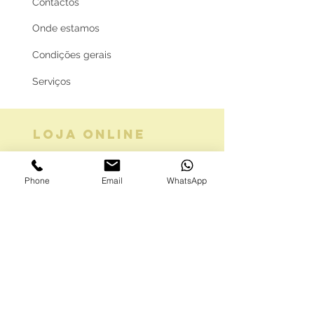
Contactos
Onde estamos
Condições gerais
Serviços
LOJA ONLINE
Guia de tamanhos
Phone
Email
WhatsApp
Vale Presente
Envios e Portes
Marcas legais
Programa Fidelidade