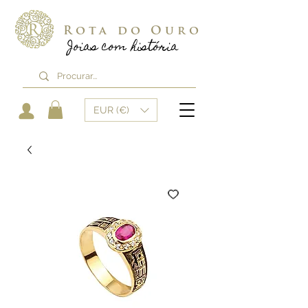
Rota do Ouro
Joias com história
EUR (€)