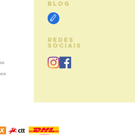
BLOG
REDES
SOCIAIS
ios
nico