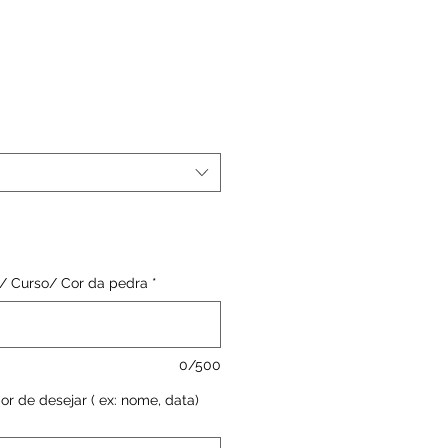
no/ Curso/ Cor da pedra
*
0/500
ior de desejar ( ex: nome, data)