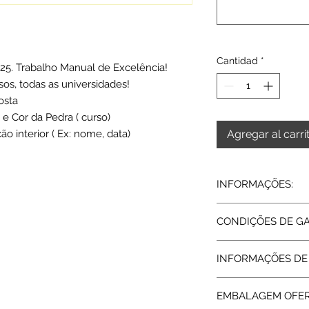
Cantidad
*
925. Trabalho Manual de Excelência!
sos, todas as universidades!
osta
 e Cor da Pedra ( curso)
o interior ( Ex: nome, data)
Agregar al carri
INFORMAÇÕES:
Prata de lei 925 | Zir
CONDIÇÕES DE G
Largura: 0.6 cm
Peso médio (tam: 15)
Todos os artigos ve
INFORMAÇÕES DE
abrangidos pela Gara
assegurada pelas re
Tempo de fabrico: 18
da garantia a Rota 
EMBALAGEM OFE
assistência técnica.