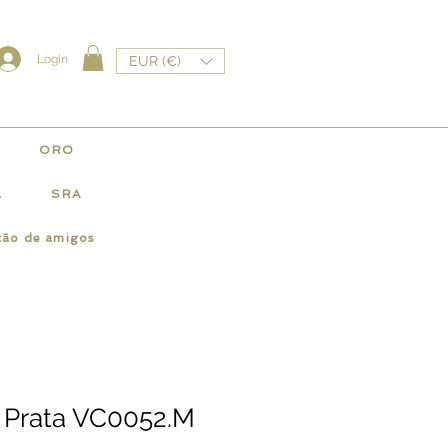
Login
EUR (€)
ORO
L
SRA
ção de amigos
 Prata VC0052.M