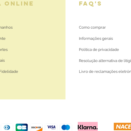
A ONLINE
FAQ'S
amanhos
Como comprar
nte
Informações gerais
ortes
Política de privacidade
ais
Resolução alternativa de litíg
Fidelidade
Livro de reclamações eletró