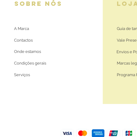
SOBRE NÓS
LOJ
A Marca
Guia de t
Contactos
Vale Prese
Onde estamos
Envios e P
Condições gerais
Marcas leg
Serviços
Programa 