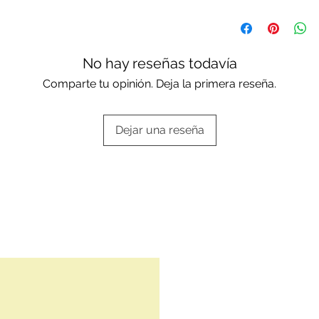
Os anéis de curso s
do Ouro.
Escolha a sua opçã
Embalagens oferta
No hay reseñas todavía
Comparte tu opinión. Deja la primera reseña.
Dejar una reseña