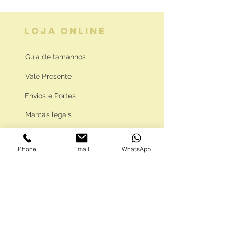
LOJA ONLINE
Guia de tamanhos
Vale Presente
Envios e Portes
Marcas legais
Programa Fidelidade
Phone
Email
WhatsApp
FAQ'S
Como comprar
Informações gerais