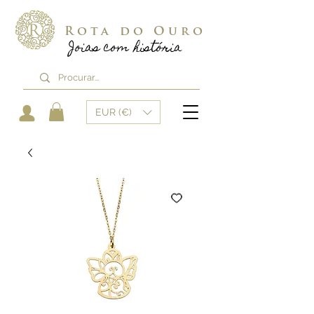
Rota do Ouro
Joias com história
EUR (€)