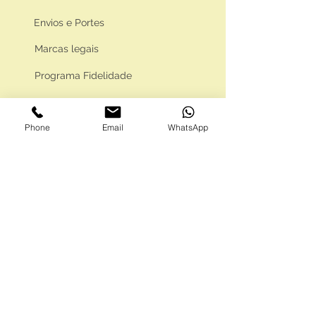
Envios e Portes
Marcas legais
Programa Fidelidade
Phone
Email
WhatsApp
FAQ'S
Como comprar
Informações gerais
Política de privacidade
Resolução alternativa de litígios
Livro de reclamações eletrónico