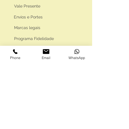
Vale Presente
Envios e Portes
Marcas legais
Programa Fidelidade
Phone
Email
WhatsApp
FAQ'S
Como comprar
Informações gerais
Política de privacidade
Resolução alternativa de litígios
Livro de reclamações eletrónico