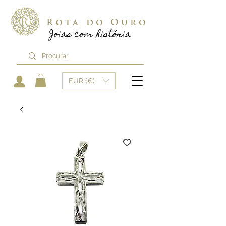
Rota do Ouro
Joias com história
EUR (€)