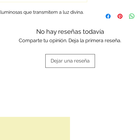
assistência técnica.
Os artigos em prata
uminosas que transmitem a luz divina.
standard ou da mar
Escolha a sua opç
aqui:
Embalagens of
No hay reseñas todavía
Comparte tu opinión. Deja la primera reseña.
Dejar una reseña