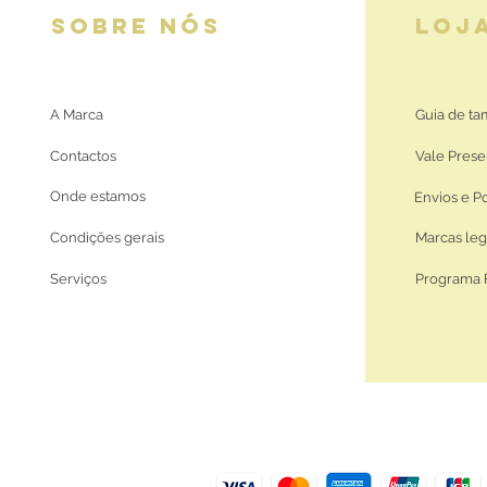
SOBRE NÓS
LOJ
A Marca
Guia de t
Contactos
Vale Prese
Onde estamos
Envios e P
Condições gerais
Marcas leg
Serviços
Programa 