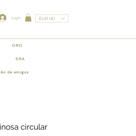
Login
EUR (€)
ORO
L
SRA
ção de amigos
osa circular