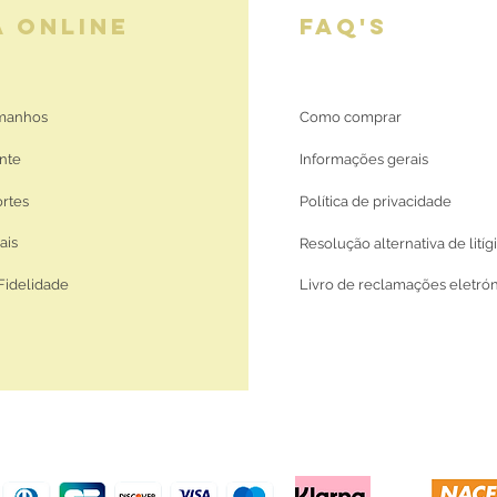
A ONLINE
FAQ'S
amanhos
Como comprar
nte
Informações gerais
ortes
Política de privacidade
ais
Resolução alternativa de litíg
Fidelidade
Livro de reclamações eletró