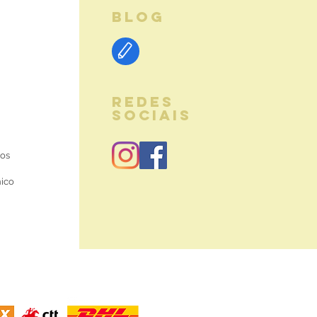
BLOG
REDES
SOCIAIS
ios
nico