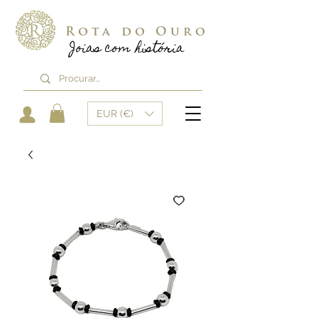
Rota do Ouro
Joias com história
EUR (€)