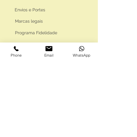
Envios e Portes
Marcas legais
Programa Fidelidade
Phone
Email
WhatsApp
FAQ'S
Como comprar
Informações gerais
Política de privacidade
Resolução alternativa de litígios
Livro de reclamações eletrónico