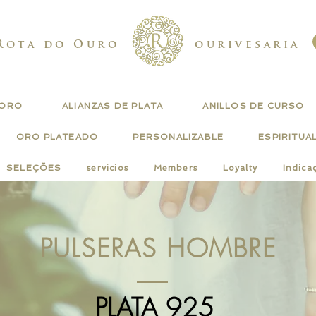
Rota do Ouro
ourivesaria
 ORO
ALIANZAS DE PLATA
ANILLOS DE CURSO
ORO PLATEADO
PERSONALIZABLE
ESPIRITUA
SELEÇÕES
servicios
Members
Loyalty
Indica
PULSERAS HOMBRE
PLATA 925