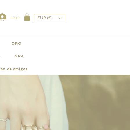
Login
EUR (€)
ORO
L
SRA
ção de amigos