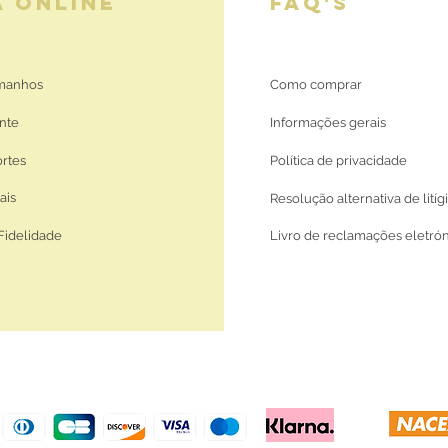
A ONLINE
FAQ'S
amanhos
Como comprar
nte
Informações gerais
ortes
Política de privacidade
ais
Resolução alternativa de litíg
Fidelidade
Livro de reclamações eletró