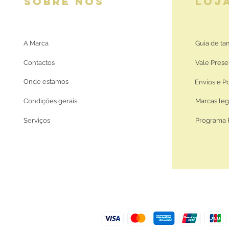
SOBRE NÓS
LOJ
A Marca
Guia de t
Contactos
Vale Prese
Onde estamos
Envios e P
Condições gerais
Marcas leg
Serviços
Programa 