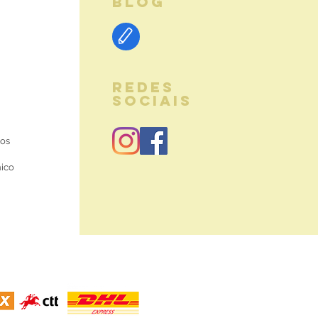
BLOG
REDES
SOCIAIS
ios
nico