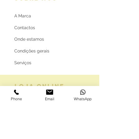
A Marca
Contactos
Onde estamos
Condições gerais
Serviços
LOJA ONLINE
Phone
Email
WhatsApp
Guia de tamanhos
Vale Presente
Envios e Portes
Marcas legais