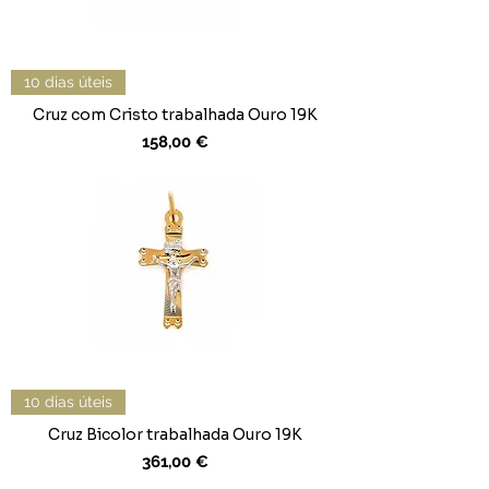
10 dias úteis
Cruz com Cristo trabalhada Ouro 19K
Preço
158,00 €
10 dias úteis
Cruz Bicolor trabalhada Ouro 19K
Preço
361,00 €