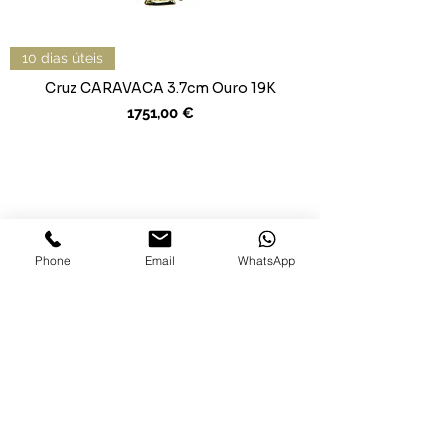
10 dias úteis
Cruz CARAVACA 3.7cm Ouro 19K
Preço
1751,00 €
Phone
Email
WhatsApp
SOBRE NÓS
A Marca
Contactos
Onde estamos
Condições gerais