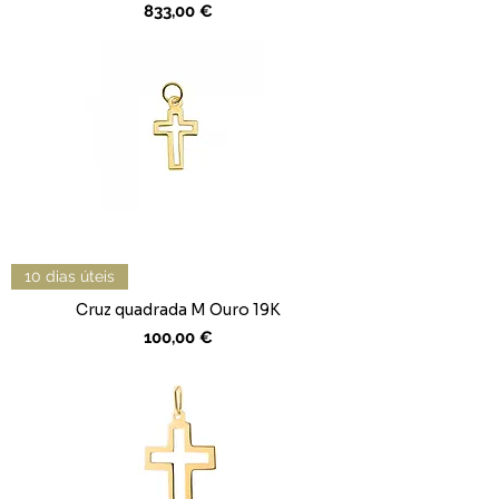
Preço
833,00 €
10 dias úteis
Cruz quadrada M Ouro 19K
Preço
100,00 €