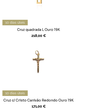
10 dias úteis
Cruz quadrada L Ouro 19K
Preço
218,00 €
10 dias úteis
Cruz c/ Cristo Canivão Redondo Ouro 19K
Preço
171,00 €