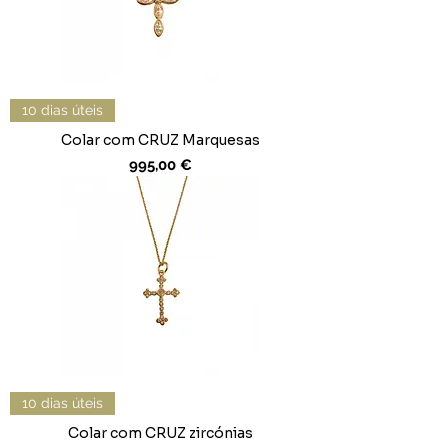
10 dias úteis
Colar com CRUZ Marquesas
Preço
995,00 €
10 dias úteis
Colar com CRUZ zircónias