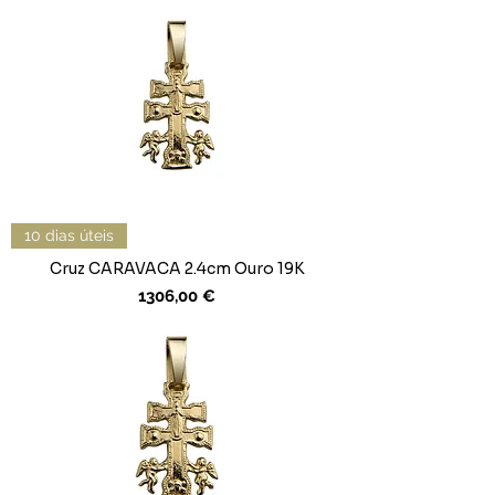
10 dias úteis
Cruz CARAVACA 2.4cm Ouro 19K
Preço
1306,00 €