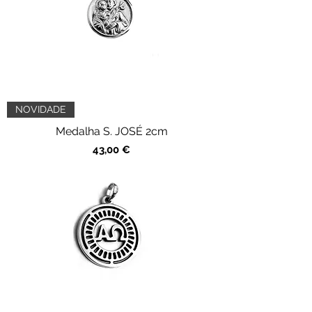
NOVIDADE
Medalha S. JOSÉ 2cm
Preço
43,00 €