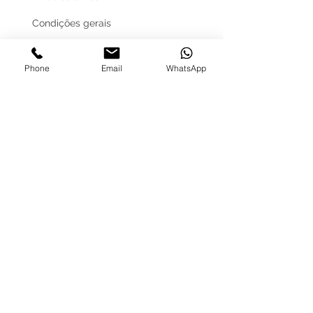
Condições gerais
Serviços
Phone
Email
WhatsApp
LOJA ONLINE
Guia de tamanhos
Vale Presente
Envios e Portes
Marcas legais
Programa Fidelidade
FAQ'S