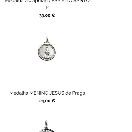
Medalha escapulário ESPÍRITO SANTO
P
Preço
39,00 €
Medalha MENINO JESUS de Praga
Preço
24,00 €