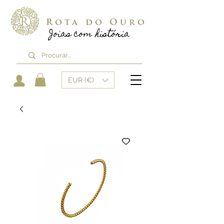
Rota do Ouro
Joias com história
EUR (€)