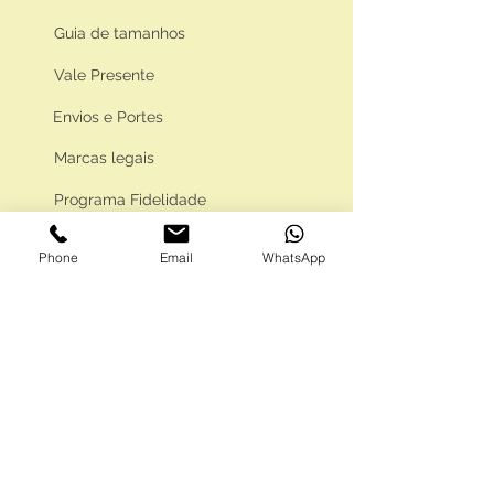
Guia de tamanhos
Vale Presente
Envios e Portes
Marcas legais
Programa Fidelidade
Phone
Email
WhatsApp
FAQ'S
Como comprar
Informações gerais
Política de privacidade
Resolução alternativa de litígios